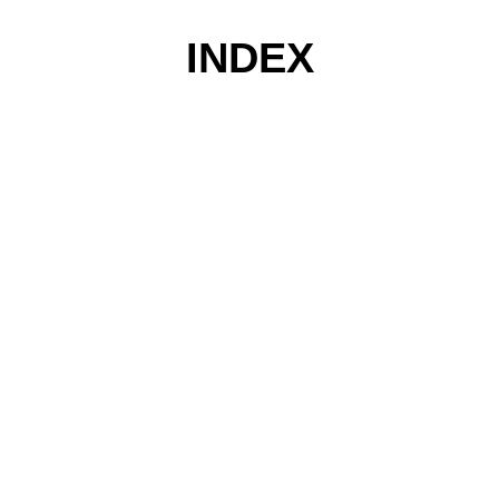
INDEX
コ
ン
テ
ン
ツ
へ
ス
キ
ッ
プ