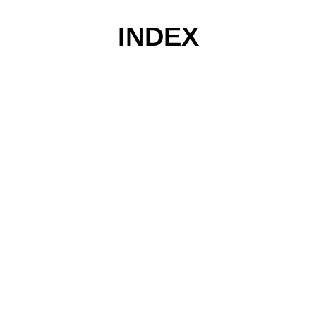
INDEX
コ
ン
テ
ン
ツ
へ
ス
キ
ッ
プ