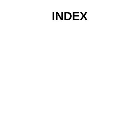
INDEX
コ
ン
テ
ン
ツ
へ
ス
キ
ッ
プ