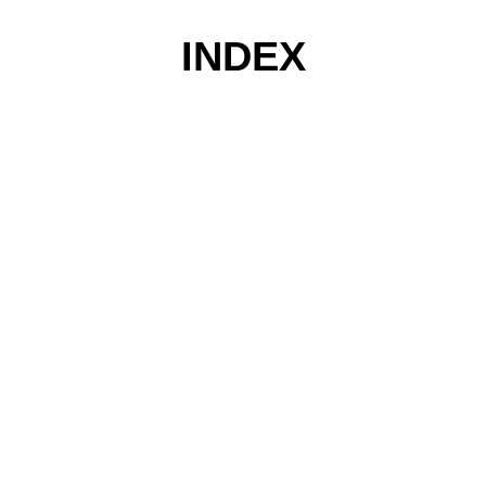
INDEX
コ
ン
テ
ン
ツ
へ
ス
キ
ッ
プ