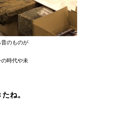
ろ昔のものが
今の時代や未
きたね。