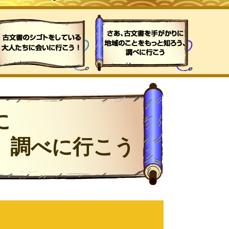
に
、調べに行こう
う