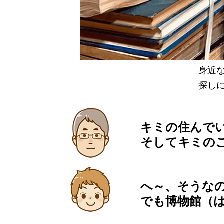
身近
探し
キミの住んで
そしてキミの
へ～、そうな
でも博物館（