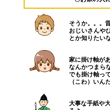
そうか。。。
おじいさんや
とか知りたい
家に掛け軸が
なんかつまら
でも掛け軸っ
（こわ）いん
大事な手紙や