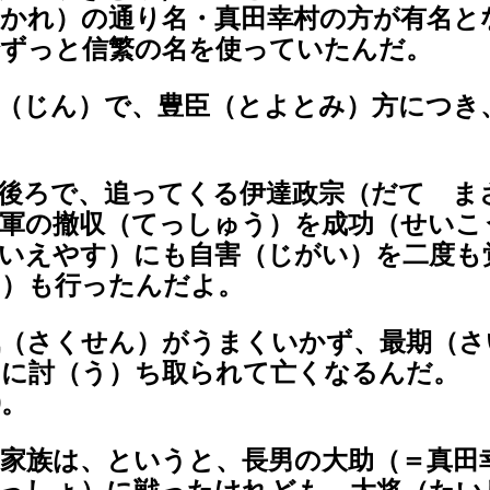
かれ）の通り名・真田幸村の方が有名と
でずっと信繁の名を使っていたんだ。
（じん）で、豊臣（とよとみ）方につき
後ろで、追ってくる伊達政宗（だて ま
軍の撤収（てっしゅう）を成功（せいこ
いえやす）にも自害（じがい）を二度も
き）も行ったんだよ。
（さくせん）がうまくいかず、最期（さ
）に討（う）ち取られて亡くなるんだ。
9。
家族は、というと、長男の大助（＝真田