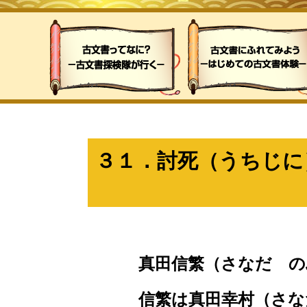
３１．討死（うちじに
真田信繁（さなだ 
信繁は真田幸村（さな