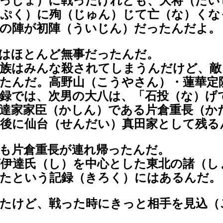
っしょ）に戦ったけれども、大将（たい
っぷく）に殉（じゅん）じて亡（な）くな
夏の陣が初陣（ういじん）だったんだよ。
はほとんど無事だったんだ。
一族はみんな殺されてしまうんだけど、敵
たんだ。高野山（こうやさん）・蓮華定
録では、次男の大八は、「石投（な）げ
達家家臣（かしん）である片倉重長（か
後に仙台（せんだい）真田家として残る
も片倉重長が連れ帰ったんだ。
伊達氏（し）を中心とした東北の諸（し
いたという記録（きろく）にはあるんだ。
たけど、戦った時にきっと相手を見込（