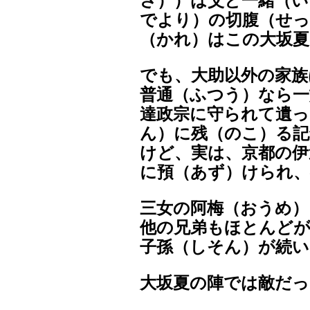
さ））は父と一緒（い
でより）の切腹（せ
（かれ）はこの大坂
でも、大助以外の家族
普通（ふつう）なら
達政宗に守られて遺っ
ん）に残（のこ）る記
けど、実は、京都の伊
に預（あず）けられ、
三女の阿梅（おうめ）
他の兄弟もほとんどが
子孫（しそん）が続
大坂夏の陣では敵だっ